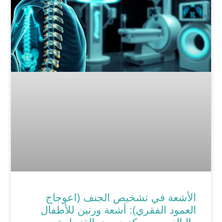
الأشعة في تشخيص الجنف (اعوجاج
العمود الفقري): أشعة ورنين للأطفال