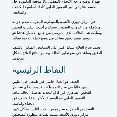
فهو لا يوضح درجة الانحناء بالتفصيل ولا موقعه الدقيق داخل
الجسم. هنا يأتي دور التصوير الطبي كأداة أساسية للكشف
والمتابعة.
في مركز ديوري للأشعة بالقنيطرة، المغرب، نقدم حزمة
متكاملة من خدمات التصوير. نستخدم أحدث التقنيات لفحص
ومتابعة هذه الحالات لدى المرضى من جميع الأعمار. هدفنا هو
توفير تقييم دقيق يساعد في وضع خطة علاجية فعالة.
يعتمد نجاح العلاج بشكل كبير على التشخيص المبكر. الكشف
الدقيق يساعد في منع تطور الحالة ويحسن نتائج العلاج بشكل
ملحوظ.
النقاط الرئيسية
الجنف هو انحناء جانبي غير طبيعي في الظهر.
يظهر غالبًا في سن النمو ولكنه قد يصيب أي شخص.
الفحص الظاهري غير كافٍ لتحديد تفاصيل الحالة بدقة.
التصوير الطبي هو الوسيلة الأكثر دقة للكشف عن
الانحناء وقياسه.
التشخيص المبكر يحسن فرص العلاج الناجح بشكل كبير.
مركز ديوري للأشعة يمتلك تقنيات متطورة لتشخيص