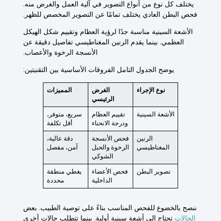
يختلف كل
نوع
من أنواع التصوير في آلية العمل والغرض منه.
فحص البطن العادي يختلف تمامًا عن التصوير المخصص للظهر.
الأشعة السينية مناسبة جدًا لرؤية العظام وتقييم
شكل
الهيكل
العظمي. بينما يقدم الرنين المغناطيسي تفاصيل دقيقة عن
الأنسجة الرخوة والأعصاب.
يوضح الجدول التامل الفروقات الأساسية بين التقنيتين:
نوع الإجراء
الغرض
المميزات
الرئيسي
الأشعة السينية
تقييم العظام
سريع، متوفر،
ودرجة الانحناء
أقل تكلفة
الرنين
فحص الأنسجة
دقة عالية،
المغناطيسي
الرخوة والحبل
آمن، مفصل
الشوكي
تصوير البطن
فحص الأعضاء
يغطي منطقة
الداخلية
محددة
ننصح بالخضوع للفحص المناسب بناءً على توصية الطبيب. بعض
الحالات
تحتاج إلى أشعة سينية أولية. بينما تتطلب حالات أخرى