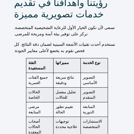
رؤيتنا وأهدافنا في تقديم
خدمات تصويرية مميزة
نسعى لأن نكون الخيار الأول للرعاية التشخيصية المتخصصة.
نركز على توفير بيئة آمنة ومريحة للمرضى.
نستخدم أحدث تقنيات
الأشعة السينية
لضمان دقة النتائج. كل
فحص
نقوم به يخضع لأعلى معايير الجودة.
نوع الخدمة
مميزاتها
الفئة
المستفيدة
التصوير
نتائج سريعة
جميع الفئات
الأساسي
ودقيقة
العمرية
التصوير
تحليل مفصل
الحالات
المتقدم
للحالات
الخاصة
المتابعة
تقييم تطور
مرضى
الدورية
الحالة
المتابعة
الاستشارات
توجيهات
أصحاب
المتخصصة
علاجية محددة
الحالات
المعقدة