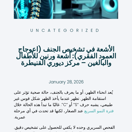
UNCATEGORIZED
الأشعة في تشخيص الجنف (اعوجاج
العمود الفقري): أشعة ورنين للأطفال
والبالغين – مركز ديوري القنيطرة
January 28, 2026
يُعد انحناء الظهر، أو ما يعرف بالجنف، حالة صحية تؤثر على
استقامة الظهر. تظهر عندما يأخذ الظهر شكل قوس غير
طبيعي، يشبه حرف “S” أو “C”. غالبًا ما تبدأ هذه الحالة خلال
فترة النمو السريع
عند الصغار، لكنها قد تحدث في أي مرحلة
عمرية.
الفحص السريري وحده لا يكفي للحصول على
تشخيص دقيق
.