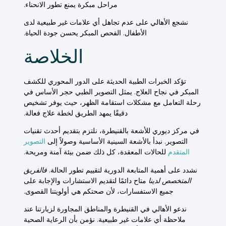
مراحل مبكرة يمنع تطور
الانحناء
.
نشجع الأهالي على عدم تجاهل أي علامات غير طبيعية لدى
الأطفال
. الفحص المبكر يحسن جودة الحياة.
الخلاصة
تؤكد الخبرات الطبية الحديثة على الدور المحوري للكشف
المبكر في نجاح العلاج. يمثل التصوير الطبي حجر الأساس في
رحلة التعامل مع مشكلات استقامة الظهر، حيث يوفر
تشخيص
دقيقًا يمهد الطريق لخطة علاج فعالة.
في مركز ديوري للأشعة بالقنيطرة، نلتزم بتقديم أحدث تقنيات
التصوير. نبدأ بالأشعة السينية الأساسية وصولاً إلى
التصوير
المتقدم
للحالات المعقدة، كل ذلك ضمن بيئة آمنة ومريحة.
نشدد على أهمية المتابعة الدورية لتقييم تطور الحالة.
فالفريق
المتخصص لدينا
متاح دائمًا لتقديم الاستشارات والإجابة على
جميع الاستفسارات، لأن صحتكم هي أولويتنا القصوى.
ندعو الأهالي في القنيطرة والمناطق المجاورة لزيارتنا عند
ملاحظة أي علامات غير طبيعية. نؤمن بأن الرعاية الصحية