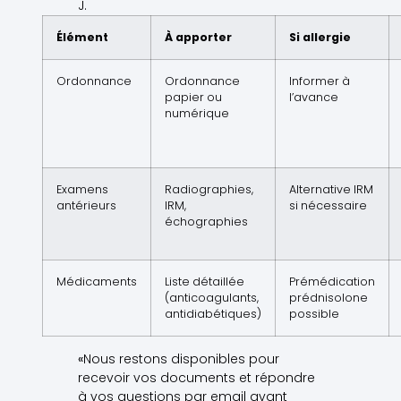
J.
Élément
À apporter
Si allergie
Ordonnance
Ordonnance
Informer à
papier ou
l’avance
numérique
Examens
Radiographies,
Alternative IRM
antérieurs
IRM,
si nécessaire
échographies
Médicaments
Liste détaillée
Prémédication
(anticoagulants,
prédnisolone
antidiabétiques)
possible
«
Nous restons disponibles pour
recevoir vos documents et répondre
à vos questions par email avant