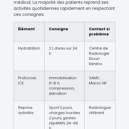
médical. La majorité des patients reprend ses
activités quotidiennes rapidement en respectant
ces consignes.
Élément
Consigne
Contact si
problème
Hydratation
2 L d’eau sur 24
Centre de
h
Radiologie
Diouri
Kénitra
Protocole
Immobilisation
SAMU
ICE
6–8 h,
Maroc 141
compression,
élévation
Reprise
Sport 3 jours,
Radiologue
activités
charges lourdes
référent
2 jours, gestes
répétitifs 24–48
h