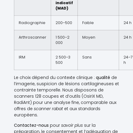
indicatif
(MAD)
Radiographie
200–500
Faible
24 h
Arthroscanner
1 500–2
Moyen
24 h
000
IRM
2 500–3
Sans
24–7
500
h
Le choix dépend du contexte clinique :
qualité
de
l’imagerie, suspicion de lésions cartilagineuses et
contrainte temporelle. Nous disposons de
scanners 128 coupes et d’outils (OsiriX MD,
RadiAnt) pour une analyse fine, comparable aux
offres de
scanner rabat
et aux standards
européens.
Contactez-nous
pour
savoir plus
sur la
préparation, le consentement et l’adéquation de