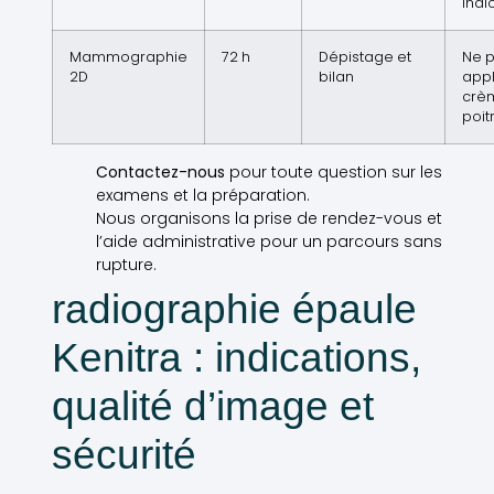
indi
Mammographie
72 h
Dépistage et
Ne 
2D
bilan
appl
crèm
poit
Contactez-nous
pour toute question sur les
examens et la préparation.
Nous organisons la prise de rendez-vous et
l’aide administrative pour un parcours sans
rupture.
radiographie épaule
Kenitra : indications,
qualité d’image et
sécurité