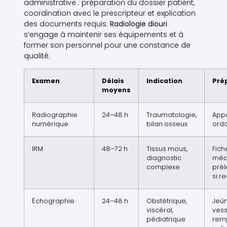
administrative : préparation du dossier patient,
coordination avec le prescripteur et explication
des documents requis.
Radiologie diouri
s’engage à maintenir ses équipements et à
former son personnel pour une constance de
qualité.
Examen
Délais
Indication
Pré
moyens
Radiographie
24–48 h
Traumatologie,
Appo
numérique
bilan osseux
ord
IRM
48–72 h
Tissus mous,
Fich
diagnostic
méd
complexe
pré
si r
Échographie
24–48 h
Obstétrique,
Jeû
viscéral,
vess
pédiatrique
remp