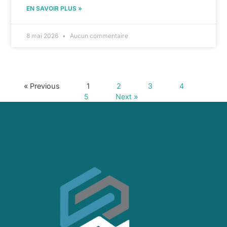
EN SAVOIR PLUS »
8 mai 2026
Aucun commentaire
« Previous
1
2
3
4
5
Next »