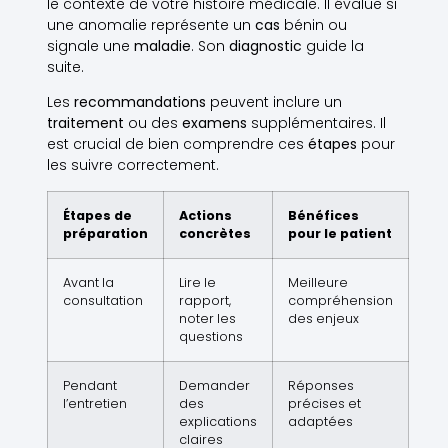
le contexte de votre histoire médicale. Il évalue si
une anomalie représente un
cas
bénin ou
signale une
maladie
. Son
diagnostic
guide la
suite.
Les
recommandations
peuvent inclure un
traitement
ou des
examens
supplémentaires. Il
est crucial de bien comprendre ces
étapes
pour
les suivre correctement.
Étapes de
Actions
Bénéfices
préparation
concrètes
pour le patient
Avant la
Lire le
Meilleure
consultation
rapport,
compréhension
noter les
des enjeux
questions
Pendant
Demander
Réponses
l’entretien
des
précises et
explications
adaptées
claires