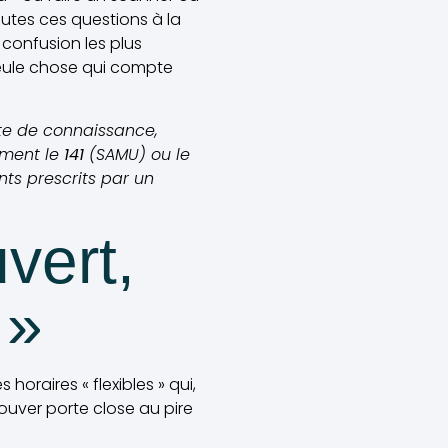
utes ces questions à la
 confusion les plus
seule chose qui compte
rte de connaissance,
ement le
141
(SAMU) ou le
ts prescrits par un
vert,
 »
 horaires « flexibles » qui,
rouver porte close au pire