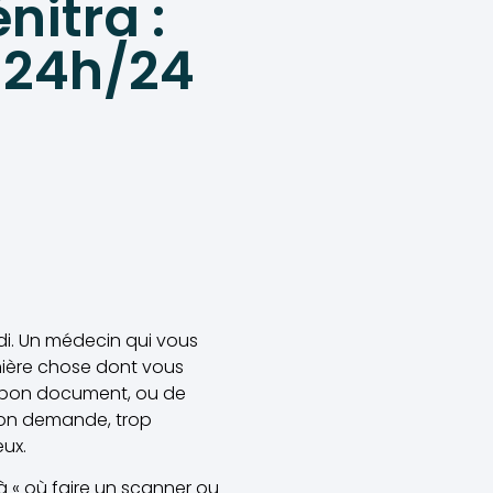
nitra :
 24h/24
di. Un médecin qui vous
ernière chose dont vous
e bon document, ou de
u’on demande, trop
eux.
à « où faire un scanner ou