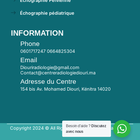
Échographie Pelvienne
Échographie pédiatrique
INFORMATION
Phone
0601717247 0664825304
Email
Diouriradiologie@gmail.com
Contact@centreradiologiediouri.ma
Adresse du Centre
154 bis Av. Mohamed Diouri, Kénitra 14020
Besoin d'aide ?
Discutez
Copyright 2024 © All Right Reserved | Centre Radiologie
avec nous
Diouri