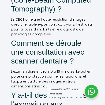
(Cône-Beam Computed
Tomography) ?
Le CBCT offre une haute résolution d’images
avec une faible exposition aux rayons. Il est idéal
pour la pose d’implants et le diagnostic de
pathologies complexes.
Comment se déroule
une consultation avec
scanner dentaire ?
L’examen dure environ 10 à 15 minutes. Le patient
porte une protection contre les radiations, et
l’appareil capture des images en trois
dimensions sans douleur.
Besoin d'aide ?
Discutez
Y a-t-il des risques liés à
avec nous
l’exposition aux