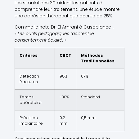
Les simulations 3D aident les patients à
comprendre leur
traitement
. Une étude montre
une adhésion thérapeutique accrue de 25%.
Comme le note Dr. El Amrani à Casablanca :
« Les outils pédagogiques facilitent le
consentement éclairé. »
Critères
CBCT
Méthodes
Traditionnelles
Détection
98%
67%
fractures
Temps
-30%
Standard
opératoire
Précision
0,2
0,5 mm
implantaire
mm
Ces innovations positionnent le Maroc à la