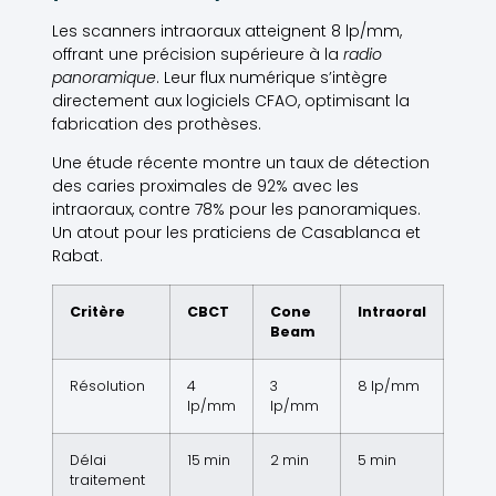
Les scanners intraoraux atteignent 8 lp/mm,
offrant une précision supérieure à la
radio
panoramique
. Leur flux numérique s’intègre
directement aux logiciels CFAO, optimisant la
fabrication des prothèses.
Une étude récente montre un taux de détection
des caries proximales de 92% avec les
intraoraux, contre 78% pour les panoramiques.
Un atout pour les praticiens de Casablanca et
Rabat.
Critère
CBCT
Cone
Intraoral
Beam
Résolution
4
3
8 lp/mm
lp/mm
lp/mm
Délai
15 min
2 min
5 min
traitement